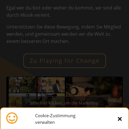
Egal wer du bist oder woher du kommst, wir sind alle
durch Musik vereint.
Unterstützen Sie diese Bewegung, indem Sie Mitglied
werden, und gemeinsam werden wir die Welt zu
einem besseren Ort machen.
Zu Playing for Change
Bitte hier klicken, um die Marketing-
Cookies zu akzeptieren und diesen
Cookie-Zustimmung
inhalt zu aktivieren
verwalten