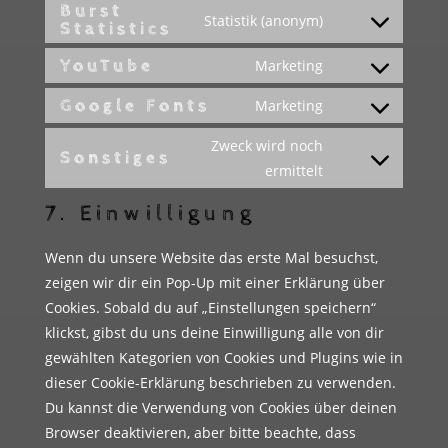
Burst
to
Statistik (anonym)
wordpress
Statistics
Consent
service
to
complianz
YouTube
Marketing
Consent
service
to
Google Fonts
Marketing
burst-
Consent
service
statistics
to
Zweck wird noch
youtube
Sonstiges
service
Consent
ermittelt
google-
to
7. Einwilligung
fonts
service
sonstiges
Wenn du unsere Website das erste Mal besuchst,
zeigen wir dir ein Pop-Up mit einer Erklärung über
Cookies. Sobald du auf „Einstellungen speichern“
klickst, gibst du uns deine Einwilligung alle von dir
gewählten Kategorien von Cookies und Plugins wie in
dieser Cookie-Erklärung beschrieben zu verwenden.
Du kannst die Verwendung von Cookies über deinen
Browser deaktivieren, aber bitte beachte, dass